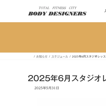
コ
ナ
ン
ビ
テ
ゲ
ン
ー
ツ
シ
へ
ョ
ス
ン
キ
に
ッ
移
プ
動
お知らせ
スケジュール
2025年6月スタジオレ
2025年6月スタジ
2025年5月31日