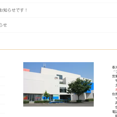
のお知らせです！
らせ
香
「
営
　平
　土
住
　
　
電
0