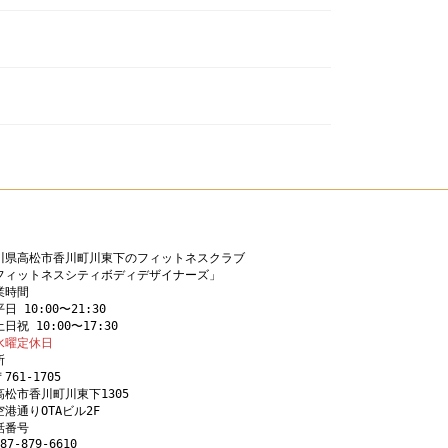
川県高松市香川町川東下のフィットネスクラブ
フィットネスシティボディデザイナーズ」
業時間
日 10:00〜21:30
日祝 10:00〜17:30
水曜定休日
所
〒761-1705 
高松市香川町川東下1305
空港通りOTAビル2F
話番号 
87-879-6610