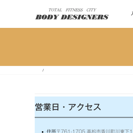
コ
ナ
ン
ビ
テ
ゲ
ン
ー
ツ
シ
へ
ョ
ス
ン
キ
に
ッ
移
プ
動
営業日・アクセス
住所
〒761-1705 高松市香川町川東下1